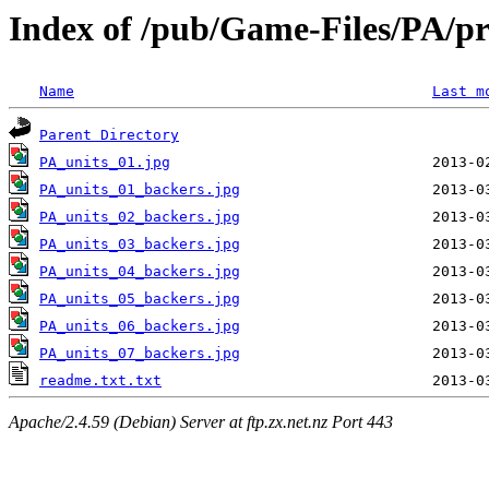
Index of /pub/Game-Files/PA/pr
Name
Last m
Parent Directory
PA_units_01.jpg
PA_units_01_backers.jpg
PA_units_02_backers.jpg
PA_units_03_backers.jpg
PA_units_04_backers.jpg
PA_units_05_backers.jpg
PA_units_06_backers.jpg
PA_units_07_backers.jpg
readme.txt.txt
Apache/2.4.59 (Debian) Server at ftp.zx.net.nz Port 443