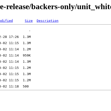
e-release/backers-only/unit_whi
odified
Size
Description